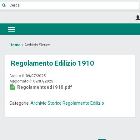
Salta
al
contenuto
principale
Toggle
navigation
Tu
Home
»
Archivio Storico
sei
Regolamento Edilizio 1910
qui
Creato il:
09/07/2025
Aggiornato il:
09/07/2025
Regolamentoed1910.pdf
Categorie:
Archivio Storico
Regolamento Edilizio