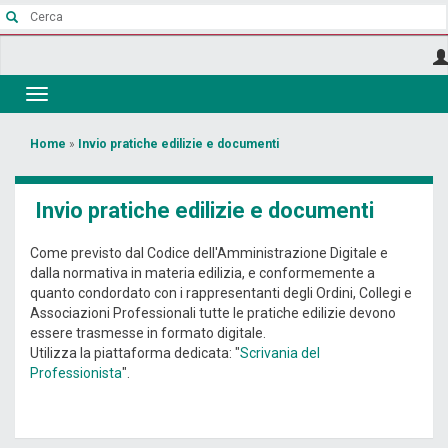
Salta
al
contenuto
principale
Toggle
navigation
Tu
Home
»
Invio pratiche edilizie e documenti
sei
qui
Invio pratiche edilizie e documenti
Come previsto dal Codice dell'Amministrazione Digitale e
dalla normativa in materia edilizia, e conformemente a
quanto condordato con i rappresentanti degli Ordini, Collegi e
Associazioni Professionali tutte le pratiche edilizie devono
essere trasmesse in formato digitale.
Utilizza la piattaforma dedicata: "
Scrivania del
Professionista
".