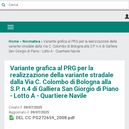
Salta
al
contenuto
principale
Toggle
navigation
Tu
Home
»
Normativa
»
Variante grafica al PRG per la realizzazione della
variante stradale dalla Via C. Colombo di Bologna alla S.P. n.4 di Galliera
sei
San Giorgio di Piano - Lotto A - Quartiere Navile
qui
Variante grafica al PRG per la
realizzazione della variante stradale
dalla Via C. Colombo di Bologna alla
S.P. n.4 di Galliera San Giorgio di Piano
- Lotto A - Quartiere Navile
Creato il:
09/07/2025
Aggiornato il:
09/07/2025
DEL CC PG272659_2008.pdf