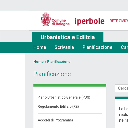
Salta
al
contenuto
iperbole
principale
RETE CIVIC
Urbanistica e Edilizia
Home
Scrivania
Pianificazione
Car
Tu
Home
»
Pianificazione
sei
Pianificazione
qui
Piano Urbanistico Generale (PUG)
Regolamento Edilizio (RE)
La Lo
reali
nell’
Accordi di Programma