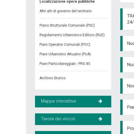
Localizzazione opere pubbliche
Altri atti di governo del territorio
TRA
24
Piano Strutturale Comunale (PSC)
Regolamento Urbanistico Edilizio (RUE)
Nuo
Piani Operativi Comunali (POC)
Piani Urbanistici Attuativi (PUA)
Piani Particolareggiati - PRG 85
Nuo
Archivio Storico
Nod
Mappe interattive
Pia
Tavola dei vincoli
Pro