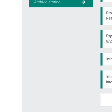
Archivio storico
Pro
Pel
Esp
8/2
Int
Int
int