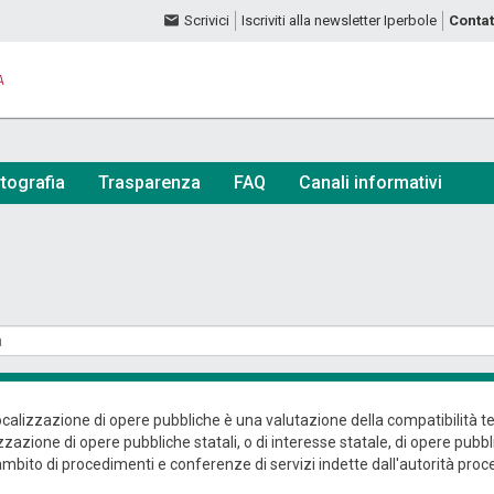
Scrivici
Iscriviti alla newsletter Iperbole
Contat
A
tografia
Trasparenza
FAQ
Canali informativi
calizzazione di opere pubbliche è una valutazione della compatibilità ter
zzazione di opere pubbliche statali, o di interesse statale, di opere pubb
ambito di procedimenti e conferenze di servizi indette dall'autorità proce