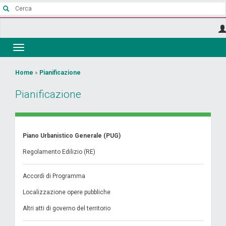
Salta
al
contenuto
principale
Toggle
navigation
Tu
Home
»
Pianificazione
sei
Pianificazione
qui
Piano Urbanistico Generale (PUG)
Regolamento Edilizio (RE)
Accordi di Programma
Localizzazione opere pubbliche
Altri atti di governo del territorio