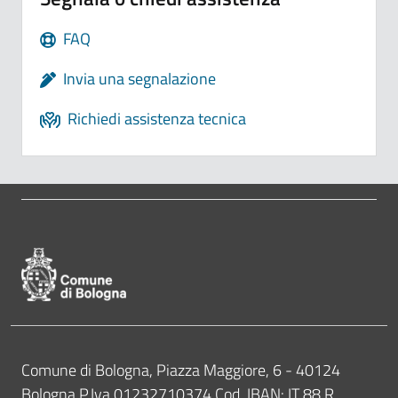
FAQ
Invia una segnalazione
Richiedi assistenza tecnica
Pié di pagina di Comune di Bologna
Contatti
Comune di Bologna, Piazza Maggiore, 6 - 40124
Bologna P.Iva 01232710374 Cod. IBAN: IT 88 R