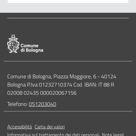
Pié di pagina di Comune di Bologna
Contatti
Comune di Bologna, Piazza Maggiore, 6 - 40124
Bologna P.Iva 01232710374 Cod. IBAN: IT 88 R
02008 02435 000020067156
Telefono:
051203040
Accessibilità
Carta dei valori
Informativa sul trattamento dei dati personali
Note legali