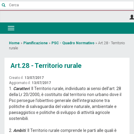
Salta
al
contenuto
principale
Toggle
navigation
Tu
Home
»
Pianificazione
»
PSC - Quadro Normativo
»
Art.28 - Territorio
rurale
sei
qui
Art.28 - Territorio rurale
Creato il:
13/07/2017
Aggiornato il:
13/07/2017
1.
Caratteri
. Il Territorio rurale, individuato ai sensi dell’art. 28
della Lr 20/2000, è costituito dal territorio non urbano dove il
Psc persegue l’obiettivo generale dell’integrazione tra
politiche di salvaguardia del valore naturale, ambientale e
paesaggistico e politiche di sviluppo di attività agricole
sostenibili.
2.
Ambiti
. Il Territorio rurale comprende le parti alle quali è