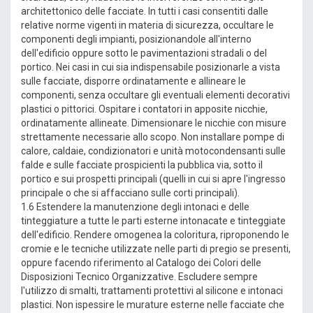
architettonico delle facciate. In tutti i casi consentiti dalle
relative norme vigenti in materia di sicurezza, occultare le
componenti degli impianti, posizionandole all'interno
dell'edificio oppure sotto le pavimentazioni stradali o del
portico. Nei casi in cui sia indispensabile posizionarle a vista
sulle facciate, disporre ordinatamente e allineare le
componenti, senza occultare gli eventuali elementi decorativi
plastici o pittorici. Ospitare i contatori in apposite nicchie,
ordinatamente allineate. Dimensionare le nicchie con misure
strettamente necessarie allo scopo. Non installare pompe di
calore, caldaie, condizionatori e unità motocondensanti sulle
falde e sulle facciate prospicienti la pubblica via, sotto il
portico e sui prospetti principali (quelli in cui si apre l'ingresso
principale o che si affacciano sulle corti principali).
1.6 Estendere la manutenzione degli intonaci e delle
tinteggiature a tutte le parti esterne intonacate e tinteggiate
dell'edificio. Rendere omogenea la coloritura, riproponendo le
cromie e le tecniche utilizzate nelle parti di pregio se presenti,
oppure facendo riferimento al Catalogo dei Colori delle
Disposizioni Tecnico Organizzative. Escludere sempre
l'utilizzo di smalti, trattamenti protettivi al silicone e intonaci
plastici. Non ispessire le murature esterne nelle facciate che