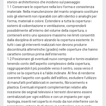
storico-architettonico che incidono sul paesaggio:
1.1 Conservare le coperture nella loro forma e consistenza
materiale. Nella manutenzione del manto originario sostituire
solo gli elementi non riparabili con altri identici o analoghi per
forma, materiali e colore. Estendere a tutta la copertura i
sistemi di coibentazione e ventilazione, comprenderli
possibilmente all'interno del volume della copertura, o
contenerli entro uno spessore massimo nei limiti consentiti
dalla disciplina di settore alzando la copertura esistente. In
tutti i casi gli interventi realizzati non devono produrre
discontinuità altimetriche (gradini) nelle coperture che hanno
carattere continuo prima dell'intervento.
1.2 Posizionare gli eventuali nuovi comignoli e torrini esalatori
tenendo conto dell'aspetto complessivo della copertura,
raggruppandoli il più possibile verso il centro, ossia verso il
colmo se la copertura è a falde inclinate. Al fine di renderne
coerente l'aspetto con quello dell'edificio, escludere l'utilizzo
di manufatti prefabbricati in cemento, fibrocemento e
plastica. Eventuali impianti complementari relativi alla
ricezione dei segnali televisivi e terrestri dovranno essere
centralizzati per ogni edificio e con un impianto per ogni
tipologia, inseriti nel coperto in modo da non interferire con la