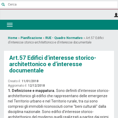
Salta
al
contenuto
principale
Toggle
navigation
Tu
Home
»
Pianificazione
»
RUE - Quadro Normativo
»
Art.57 Edifici
d’interesse storico-architettonico e d’interesse documentale
sei
qui
Art.57 Edifici d’interesse storico-
architettonico e d’interesse
documentale
Creato il:
11/01/2018
Aggiornato il:
12/12/2018
1. Definizione e mappatura.
Sono definiti d'interesse storico-
architettonico gli edifici che rappresentano delle emergenze
nel Territorio urbano e nel Territorio rurale, tra cui sono
compresi gli immobili riconosciuti come "beni culturali" dalla
disciplina nazionale. Sono edifici d'interesse storico-
architettonico del moderno quelli realizzati a partire dai primi