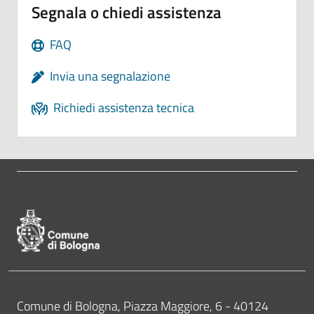
Segnala o chiedi assistenza
FAQ
Invia una segnalazione
Richiedi assistenza tecnica
Pié di pagina di Comune di Bologna
Contatti
Comune di Bologna, Piazza Maggiore, 6 - 40124