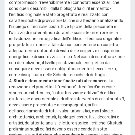
compromesso irreversibilmente i connotati essenziali, che
sono quelli desumibili dalla bibliografia di riferimento; -
l'edificio originale è stato progettato e realizzato con
caratteristiche di provvisorietà, che si attestano analizzando
l'impiego di tecniche costruttive tipiche della precarietà e
l'utilizzo di materiali non durabili; - sussiste un errore nella
individuazione cartografica dell'edificio; - l'edificio originale è
progettato in maniera tale da non consentirne un corretto
adeguamento dal punto di vista delle esigenze di risparmio
energetico e di sicurezza sismica. Nel caso di ristrutturazione
con demolizione, il livello prestazionale energetico da
conseguire deve essere obbligatoriamente di eccellenza,
come disciplinato nelle Schede tecniche di dettaglio.
4. Studi e documentazione finalizzati al recupero.
La
redazione del progetto di "restauro" di edifici d'interesse
storico-architettonico, "ristrutturazione edilizia" di edifici
d'interesse documentale o di altro intervento di cui al punto 3,
deve essere preceduta e accompagnata, ai fini
dell'accertamento di tutti i valori urbanistici, morfologici,
architettonici, ambientali, tipologici, costruttivi, decorativi e
artistici, da attente analisi e letture storico - critiche. Gli studi
preliminari sugli edifici devono essere condotti sotto