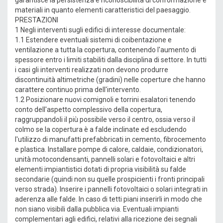
garantisce la persistenza e riconoscibilità di conformazione e
materiali in quanto elementi caratteristici del paesaggio.
PRESTAZIONI
1 Negli interventi sugli edifici di interesse documentale:
1.1 Estendere eventuali sistemi di coibentazione e
ventilazione a tutta la copertura, contenendo l'aumento di
spessore entro i limiti stabiliti dalla disciplina di settore. In tutti
i casi gli interventi realizzati non devono produrre
discontinuità altimetriche (gradini) nelle coperture che hanno
carattere continuo prima dell'intervento.
1.2 Posizionare nuovi comignoli e torrini esalatori tenendo
conto dell'aspetto complessivo della copertura,
raggruppandoli il più possibile verso il centro, ossia verso il
colmo se la copertura è a falde inclinate ed escludendo
l'utilizzo di manufatti prefabbricati in cemento, fibrocemento
e plastica. Installare pompe di calore, caldaie, condizionatori,
unità motocondensanti, pannelli solari e fotovoltaici e altri
elementi impiantistici dotati di propria visibilità su falde
secondarie (quindi non su quelle prospicienti i fronti principali
verso strada). Inserire i pannelli fotovoltaici o solari integrati in
aderenza alle falde. In caso di tetti piani inserirli in modo che
non siano visibili dalla pubblica via. Eventuali impianti
complementari agli edifici, relativi alla ricezione dei segnali