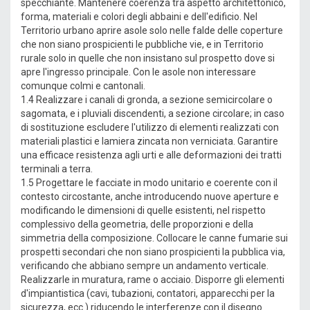
specchiante. Mantenere coerenza tra aspetto architettonico,
forma, materiali e colori degli abbaini e dell'edificio. Nel
Territorio urbano aprire asole solo nelle falde delle coperture
che non siano prospicienti le pubbliche vie, e in Territorio
rurale solo in quelle che non insistano sul prospetto dove si
apre l'ingresso principale. Con le asole non interessare
comunque colmi e cantonali.
1.4 Realizzare i canali di gronda, a sezione semicircolare o
sagomata, e i pluviali discendenti, a sezione circolare; in caso
di sostituzione escludere l'utilizzo di elementi realizzati con
materiali plastici e lamiera zincata non verniciata. Garantire
una efficace resistenza agli urti e alle deformazioni dei tratti
terminali a terra.
1.5 Progettare le facciate in modo unitario e coerente con il
contesto circostante, anche introducendo nuove aperture e
modificando le dimensioni di quelle esistenti, nel rispetto
complessivo della geometria, delle proporzioni e della
simmetria della composizione. Collocare le canne fumarie sui
prospetti secondari che non siano prospicienti la pubblica via,
verificando che abbiano sempre un andamento verticale.
Realizzarle in muratura, rame o acciaio. Disporre gli elementi
d'impiantistica (cavi, tubazioni, contatori, apparecchi per la
sicurezza, ecc.) riducendo le interferenze con il disegno