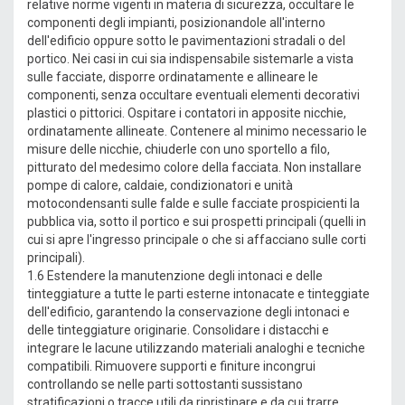
relative norme vigenti in materia di sicurezza, occultare le
componenti degli impianti, posizionandole all'interno
dell'edificio oppure sotto le pavimentazioni stradali o del
portico. Nei casi in cui sia indispensabile sistemarle a vista
sulle facciate, disporre ordinatamente e allineare le
componenti, senza occultare eventuali elementi decorativi
plastici o pittorici. Ospitare i contatori in apposite nicchie,
ordinatamente allineate. Contenere al minimo necessario le
misure delle nicchie, chiuderle con uno sportello a filo,
pitturato del medesimo colore della facciata. Non installare
pompe di calore, caldaie, condizionatori e unità
motocondensanti sulle falde e sulle facciate prospicienti la
pubblica via, sotto il portico e sui prospetti principali (quelli in
cui si apre l'ingresso principale o che si affacciano sulle corti
principali).
1.6 Estendere la manutenzione degli intonaci e delle
tinteggiature a tutte le parti esterne intonacate e tinteggiate
dell'edificio, garantendo la conservazione degli intonaci e
delle tinteggiature originarie. Consolidare i distacchi e
integrare le lacune utilizzando materiali analoghi e tecniche
compatibili. Rimuovere supporti e finiture incongrui
controllando se nelle parti sottostanti sussistano
stratificazioni o tracce utili da ripristinare e da cui trarre