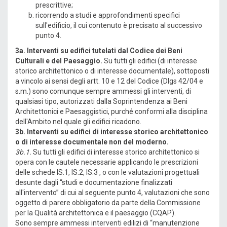
prescrittive;
ricorrendo a studi e approfondimenti specifici
sull'edificio, il cui contenuto è precisato al successivo
punto 4.
3a. Interventi su edifici tutelati dal Codice dei Beni
Culturali e del Paesaggio.
Su tutti gli edifici (di interesse
storico architettonico o di interesse documentale), sottoposti
a vincolo ai sensi degli artt. 10 e 12 del Codice (Dlgs 42/04 e
s.m.) sono comunque sempre ammessi gli interventi, di
qualsiasi tipo, autorizzati dalla Soprintendenza ai Beni
Architettonici e Paesaggistici, purché conformi alla disciplina
dell'Ambito nel quale gli edifici ricadono.
3b. Interventi su edifici di interesse storico architettonico
o di interesse documentale non del moderno.
3b.1.
Su tutti gli edifici di interesse storico architettonico si
opera con le cautele necessarie applicando le prescrizioni
delle schede IS.1, IS.2, IS.3 , o con le valutazioni progettuali
desunte dagli “studi e documentazione finalizzati
all'intervento” di cui al seguente punto 4, valutazioni che sono
oggetto di parere obbligatorio da parte della Commissione
per la Qualità architettonica e il paesaggio (CQAP).
Sono sempre ammessi interventi edilizi di “manutenzione