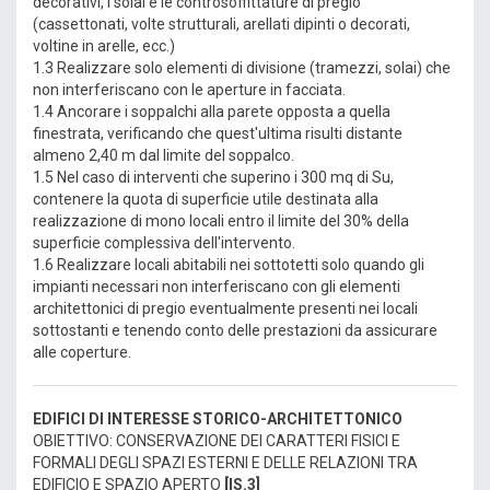
decorativi, i solai e le controsoffittature di pregio
(cassettonati, volte strutturali, arellati dipinti o decorati,
voltine in arelle, ecc.)
1.3 Realizzare solo elementi di divisione (tramezzi, solai) che
non interferiscano con le aperture in facciata.
1.4 Ancorare i soppalchi alla parete opposta a quella
finestrata, verificando che quest'ultima risulti distante
almeno 2,40 m dal limite del soppalco.
1.5 Nel caso di interventi che superino i 300 mq di Su,
contenere la quota di superficie utile destinata alla
realizzazione di mono locali entro il limite del 30% della
superficie complessiva dell'intervento.
1.6 Realizzare locali abitabili nei sottotetti solo quando gli
impianti necessari non interferiscano con gli elementi
architettonici di pregio eventualmente presenti nei locali
sottostanti e tenendo conto delle prestazioni da assicurare
alle coperture.
EDIFICI DI INTERESSE STORICO-ARCHITETTONICO
OBIETTIVO: CONSERVAZIONE DEI CARATTERI FISICI E
FORMALI DEGLI SPAZI ESTERNI E DELLE RELAZIONI TRA
EDIFICIO E SPAZIO APERTO
[IS.3]