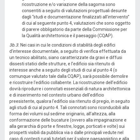
ricostruzione e/o variazione della sagoma sono
consentiti a seguito di valutazioni progettuali desunte
dagli “studi e documentazione finalizzati all'intervento”
di cui al seguente punto 4, valutazioni che sono oggetto
di parere obbligatorio da parte della Commissione per
la Qualità architettonica e il paesaggio (CQAP).
3b.3.
Nei casi in cui le condizioni di stabilità degli edifici
d'interesse documentale, a seguito di verifica effettuata da
un tecnico abilitato, siano caratterizzate da gravi e diffusi
dissesti statici delle strutture, e l’edificio sia ritenuto di
interesse anche a seguito degli studi di cui al punto 4 (o
comunque valutato tale dalla CQAP), sarà possibile demolire
e ricostruire l'edificio collabente. La ricostruzione dell’edificio
dovrà riprodurre i connotati essenziali di natura architettonica
e di inserimento nel contesto urbano dell’edificio
preesistente, qualora l'edificio sia ritenuto di pregio, in seguito
agli studi di cui al punto 4. Tali connotati sono riconducibili alla
forma dei volumi sul sedime originario, all’altezza, alla
conformazione delle bucature (ovvero alla impaginazione e
alla gerarchia di porte e finestre, logge, porticati e volte) sui
prospetti visibili da pubblica via o dalle principali vedute nel
caso di contesti rurali tutelati per il valore paesaggistico e alla