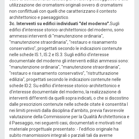
utilizzazione dei cromatismi originali ovvero di cromatismi
non conflittuali con quelli che caratterizzano il contesto
architettonico e paesaggistico.
3c.
Interventi su edifici individuati "del moderno".
Sugli
edifici d'interesse storico-architettonico del moderno, sono
ammessi interventi di "manutenzione ordinaria",
"manutenzione straordinaria", "restauro e risanamento
conservativo", progettati secondo le indicazioni contenute
nelle schede IS.1, IS.2 e IS.3. Sugli edifici d'interesse
documentale del moderno gli interventi edilizi ammessi sono:
"manutenzione ordinaria", "manutenzione straordinaria",
"restauro e risanamento conservativo", "ristrutturazione
edilizia", progettati secondo le indicazioni contenute nelle
schede ID.2. Su edifici d'interesse storico-architettonico e
d'interesse documentale del moderno, la realizzazione di
interventi differenti da quelli sopra indicati, o che si discostino
dalle prescrizioni contenute nelle schede citate è consentita l
nei limiti previsti dalla disciplina d’ambito, previa favorevole
valutazione della Commissione per la Qualità Architettonica e
il Paesaggio, nei seguenti casi, documentati e motivati nel
materiale progettuale presentato: - l'edificio originale ha
subito manomissioni integrali o parziali tali da averne