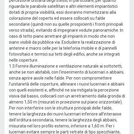
percezione unitaria degli stessi; in particolare, per quanto
riguarda le parabole satellitari e altri elementi impiantistici
dotati di propria visibilità, essi dovranno mimetizzarsi alla
colorazione del coperto ed essere collocati su falde
secondarie (quindi non su quelle prospicienti i fronti principali
verso strada), evitando di impegnare vedute panoramiche. In
caso di tetto piano arretrare gli impianti in modo che non
siano visibili da pubblica via. Escludere la realizzazione di
antenne e macro celle per la telefonia mobile e di pannelli
fotovoltaici e termici sui tetti degli edifici, anche se integrati
nelle coperture.
1.3 Fornire illuminazione e ventilazione naturale ai sottotetti,
anche se non abitabili, con l'inserimento di lucernari o abbaini,
senza aprire asole nelle falde. Per non compromettere
l'unitarietà delle coperture, allineare i nuovi lucernari e abbaini
con quelli esistenti e, affinché ne sia mitigata la percezione
visiva dal basso, collocarli con un arretramento dalla gronda di
almeno 1,50 m (misurati in proiezione sul piano orizzontale).
Per non interferire con le strutture principali delle falde,
tenere la larghezza dei nuovi lucernari inferiore all'interasse
dell'orditura secondaria, tenere la larghezza degli abbaini,
misurata nel loro profilo esterno, inferiore a 1,60 m. Per i
lucernari evitare sempre le parti vetrate di tipo specchiante,