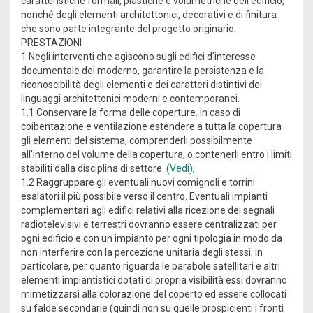
caratteristiche formali, plastiche e volumetriche dell'edificio,
nonché degli elementi architettonici, decorativi e di finitura
che sono parte integrante del progetto originario.
PRESTAZIONI
1 Negli interventi che agiscono sugli edifici d'interesse
documentale del moderno, garantire la persistenza e la
riconoscibilità degli elementi e dei caratteri distintivi dei
linguaggi architettonici moderni e contemporanei.
1.1 Conservare la forma delle coperture. In caso di
coibentazione e ventilazione estendere a tutta la copertura
gli elementi del sistema, comprenderli possibilmente
all'interno del volume della copertura, o contenerli entro i limiti
stabiliti dalla disciplina di settore.
(Vedi)
;
1.2 Raggruppare gli eventuali nuovi comignoli e torrini
esalatori il più possibile verso il centro. Eventuali impianti
complementari agli edifici relativi alla ricezione dei segnali
radiotelevisivi e terrestri dovranno essere centralizzati per
ogni edificio e con un impianto per ogni tipologia in modo da
non interferire con la percezione unitaria degli stessi; in
particolare, per quanto riguarda le parabole satellitari e altri
elementi impiantistici dotati di propria visibilità essi dovranno
mimetizzarsi alla colorazione del coperto ed essere collocati
su falde secondarie (quindi non su quelle prospicienti i fronti