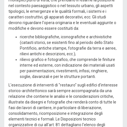
molteplici punti di vista, che prendano in esame la posizione
nel contesto paesaggistico o nel tessuto urbano, gli aspetti
tipologici, le emergenze e le qualità formali, i sistemi e i
caratteri costruttivi, gli apparati decorativi, ecc. Gli studi
devono riguardare l'opera originaria e le eventuali aggiunte o
modifiche e devono essere costituiti da:
ricerche bibliografiche, iconografiche e archivistiche
(catasti storici, se esistenti fino al periodo dello Stato
Pontificio, antiche stampe, fotografie da terra e aeree,
rilievi antichi e descrizioni, ecc.);
rilievo grafico e fotografico, che comprende le finiture
interne ed esterne, con indicazione dei materiali usati
per pavimentazioni, rivestimenti, infissi, ringhiere,
soglie, davanzali e per le strutture portanti.
L'esecuzione di interventi di "restauro" sugli edifici d'interesse
storico-architettonico sarà sempre accompagnata da una
relazione che contiene le analisi e le considerazioni critiche,
illustrate da disegni e fotografie che renderà conto di tutte le
fasi dei lavori di cantiere, in particolare di liberazione,
consolidamento, ricomposizione e integrazione degli
elementi tecnici e formali. Le Disposizioni tecnico
organizzative di cui all'art. 81 dettagliano l'elenco degli