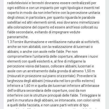
radiotelevisivi e terrestri dovranno essere centralizzati per
ogni edificio e con un impianto per ogni tipologia e inseriti nel
coperto in modo da non interferire con la percezione unitaria
degli stessi; in particolare, per quanto riguarda le parabole
satellitari ed altri elementi simili, essi dovranno mimetizzarsi
alla colorazione del coperto ed essere anch'essi collocati su
falde secondarie, evitando di impegnare vedute
panoramiche.
1.3 Fornire illuminazione e ventilazione naturale ai sottotetti,
anche se non abitabili, con la realizzazione di lucernari o
abbaini, o anche con asole nelle falde. Per non
compromettere l'unitarietà delle coperture, allineare i nuovi
elementi con quelli esistenti e, al fine di mitigarne la
percezione visiva dal basso, collocare abbaini, lucernari e
asole con un arretramento dalla gronda di almeno 1,50 m
(misurati in proiezione sul piano orizzontale). Prevedere la
larghezza degli abbaini (misurata nel loro profilo esterno)
inferiore a 1,60 m e quella dei lucernari inferiore all'interasse
dell'orditura secondaria delle coperture, così da non
interferire con le strutture principali delle falde. Tinteggiare le
parti in muratura degli abbaini, se intonacate, con colori simili
a quelli della facciata, e non usare parti vetrate di tipo