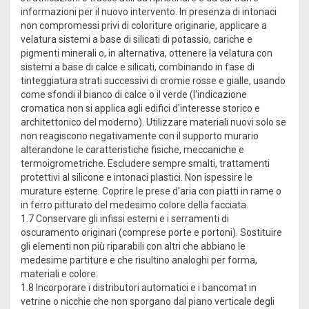
informazioni per il nuovo intervento. In presenza di intonaci
non compromessi privi di coloriture originarie, applicare a
velatura sistemi a base di silicati di potassio, cariche e
pigmenti minerali o, in alternativa, ottenere la velatura con
sistemi a base di calce e silicati, combinando in fase di
tinteggiatura strati successivi di cromie rosse e gialle, usando
come sfondi il bianco di calce o il verde (l'indicazione
cromatica non si applica agli edifici d'interesse storico e
architettonico del moderno). Utilizzare materiali nuovi solo se
non reagiscono negativamente con il supporto murario
alterandone le caratteristiche fisiche, meccaniche e
termoigrometriche. Escludere sempre smalti, trattamenti
protettivi al silicone e intonaci plastici. Non ispessire le
murature esterne. Coprire le prese d'aria con piatti in rame o
in ferro pitturato del medesimo colore della facciata.
1.7 Conservare gli infissi esterni e i serramenti di
oscuramento originari (comprese porte e portoni). Sostituire
gli elementi non più riparabili con altri che abbiano le
medesime partiture e che risultino analoghi per forma,
materiali e colore.
1.8 Incorporare i distributori automatici e i bancomat in
vetrine o nicchie che non sporgano dal piano verticale degli