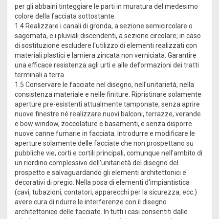
per gli abbaini tinteggiare le parti in muratura del medesimo
colore della facciata sottostante.
1.4 Realizzare i canali di gronda, a sezione semicircolare o
sagomata, e i pluviali discendenti, a sezione circolare; in caso
di sostituzione escludere l'utilizzo di elementi realizzati con
materiali plastici e lamiera zincata non verniciata. Garantire
una efficace resistenza agli urti e alle deformazioni dei tratti
terminali a terra.
1.5 Conservare le facciate nel disegno, nell'unitarietà, nella
consistenza materiale e nelle finiture. Ripristinare solamente
aperture pre-esistenti attualmente tamponate, senza aprire
nuove finestre né realizzare nuovi balconi, terrazze, verande
e bow window, zoccolature e basamenti, e senza disporre
nuove canne fumarie in facciata. Introdurre e modificare le
aperture solamente delle facciate che non prospettano su
pubbliche vie, corti e cortili principali, comunque nell'ambito di
un riordino complessivo dell'unitarietà del disegno del
prospetto e salvaguardando gli elementi architettonici e
decorativi di pregio. Nella posa di elementi d'impiantistica
(cavi, tubazioni, contatori, apparecchi per la sicurezza, ecc.)
avere cura di ridurre le interferenze con il disegno
architettonico delle facciate. In tutti i casi consentiti dalle