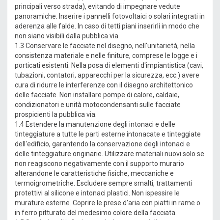
principali verso strada), evitando di impegnare vedute
panoramiche. Inserire i pannelli fotovoltaici o solari integrati in
aderenza alle falde. In caso di tetti piani inserirli in modo che
non siano visibili dalla pubblica via.
1.3 Conservare le facciate nel disegno, nell'unitarietà, nella
consistenza materiale e nelle finiture, comprese le logge e i
porticati esistenti. Nella posa di elementi d'impiantistica (cavi,
tubazioni, contatori, apparecchi per la sicurezza, ecc.) avere
cura di ridurre le interferenze con il disegno architettonico
delle facciate. Non installare pompe di calore, caldaie,
condizionatori e unità motocondensanti sulle facciate
prospicienti la pubblica via.
1.4 Estendere la manutenzione degli intonaci e delle
tinteggiature a tutte le parti esterne intonacate e tinteggiate
dell'edificio, garantendo la conservazione degli intonaci e
delle tinteggiature originarie. Utilizzare materiali nuovi solo se
non reagiscono negativamente con il supporto murario
alterandone le caratteristiche fisiche, meccaniche e
termoigrometriche. Escludere sempre smalti, trattamenti
protettivi al silicone e intonaci plastici. Non ispessire le
murature esterne. Coprire le prese d'aria con piatti in rame o
in ferro pitturato del medesimo colore della facciata.