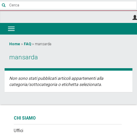
Salta
al
contenuto
principale
Toggle
navigation
Tu
Home
»
FAQ
»
mansarda
sei
mansarda
qui
Non sono stati pubblicati articoli appartenenti alla
categoria/sottocategoria o etichetta selezionata.
CHI SIAMO
Uffici