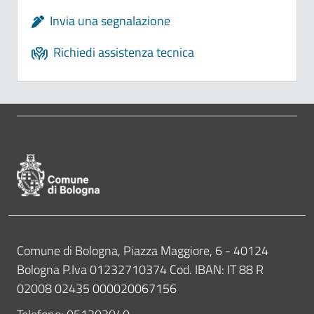
Invia una segnalazione
Richiedi assistenza tecnica
Pié di pagina di Comune di Bologna
Contatti
Comune di Bologna, Piazza Maggiore, 6 - 40124
Bologna P.Iva 01232710374 Cod. IBAN: IT 88 R
02008 02435 000020067156