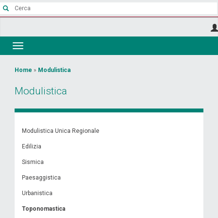
Salta
al
contenuto
principale
Toggle
navigation
Tu
Home
»
Modulistica
sei
Modulistica
qui
Modulistica Unica Regionale
Edilizia
Sismica
Paesaggistica
Urbanistica
Toponomastica