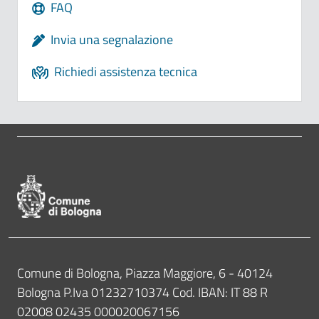
FAQ
Invia una segnalazione
Richiedi assistenza tecnica
Pié di pagina di Comune di Bologna
Contatti
Comune di Bologna, Piazza Maggiore, 6 - 40124
Bologna P.Iva 01232710374 Cod. IBAN: IT 88 R
02008 02435 000020067156