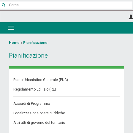
Salta
al
contenuto
principale
Toggle
navigation
Tu
Home
»
Pianificazione
sei
Pianificazione
qui
Piano Urbanistico Generale (PUG)
Regolamento Edilizio (RE)
Accordi di Programma
Localizzazione opere pubbliche
Altri atti di governo del territorio