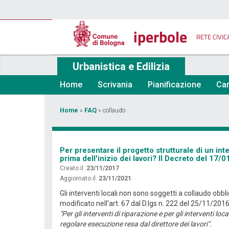
Salta
al
contenuto
iperbole
principale
RETE CIVIC
Urbanistica e Edilizia
Home
Scrivania
Pianificazione
Car
Tu
Home
»
FAQ
»
collaudo
sei
qui
Per presentare il progetto strutturale di un in
prima dell'inizio dei lavori? Il Decreto del 17/
Creato il:
23/11/2017
Aggiornato il:
23/11/2021
Gli interventi locali non sono soggetti a collaudo obb
modificato nell'art. 67 dal D.lgs n. 222 del 25/11/20
"Per gli interventi di riparazione e per gli interventi loc
regolare esecuzione resa dal direttore dei lavori".