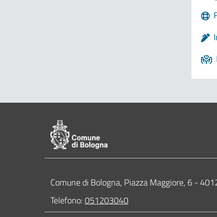
Pié di pagina di Comune di Bologna
Contatti
Comune di Bologna, Piazza Maggiore, 6 - 4
Telefono:
051203040