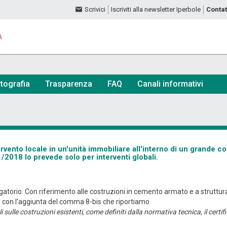
Scrivici
Iscriviti alla newsletter Iperbole
Contat
A
tografia
Trasparenza
FAQ
Canali informativi
tervento locale in un'unità immobiliare all'interno di un grande 
01/2018 lo prevede solo per interventi globali.
ligatorio. Con riferimento alle costruzioni in cemento armato e a struttu
16 con l'aggiunta del comma 8-bis che riportiamo
ali sulle costruzioni esistenti, come definiti dalla normativa tecnica, il certi