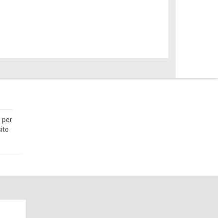
 per
ito