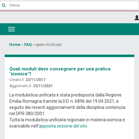
Salta
al
contenuto
principale
Toggle
navigation
Tu
Home
»
FAQ
»
opere strutturali
sei
qui
Quali moduli devo consegnare per una pratica
"sismica"?
Creato il:
23/11/2017
Aggiornato il:
23/11/2021
La modulistica unificata è stata predisposta dalla Regione
Emilia-Romagna tramite la D.D. n. 6896 del 19.04.2021, a
seguito dei recenti aggiornamenti della disciplina contenuta
nel DPR 380/2001.
Tutta la modulistica unificata regionale in materia sismica è
scaricabile nell'
apposita sezione del sito
.