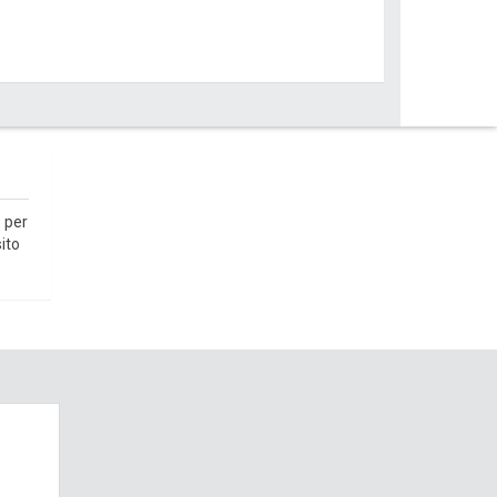
 per
ito