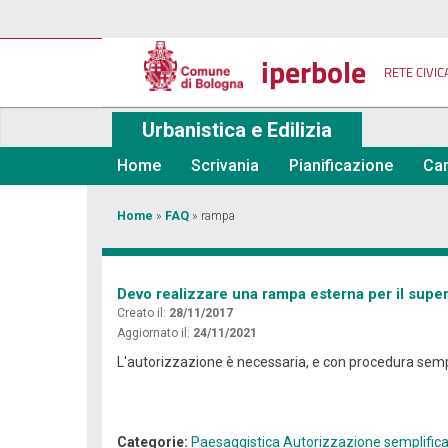
Salta
al
contenuto
iperbole
principale
RETE CIVIC
Urbanistica e Edilizia
Home
Scrivania
Pianificazione
Car
Tu
Home
»
FAQ
»
rampa
sei
qui
Devo realizzare una rampa esterna per il supe
Creato il:
28/11/2017
Aggiornato il:
24/11/2021
L'autorizzazione è necessaria, e con procedura semplif
Categorie:
Paesaggistica
Autorizzazione semplific