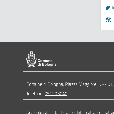
Pié di pagina di Comune di Bologna
Contatti
Comune di Bologna, Piazza Maggiore, 6 - 4
Telefono:
051203040
Accessibilità
Carta dei valori
Informativa sul tratta