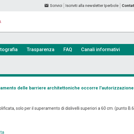
Scrivici
Iscriviti alla newsletter Iperbole
Contat
A
tografia
Trasparenza
FAQ
Canali informativi
ramento delle barriere architettoniche occorre l'autorizzazion
icata, solo per il superamento di dislivelli superiori a 60 cm. (punto B.6
ata