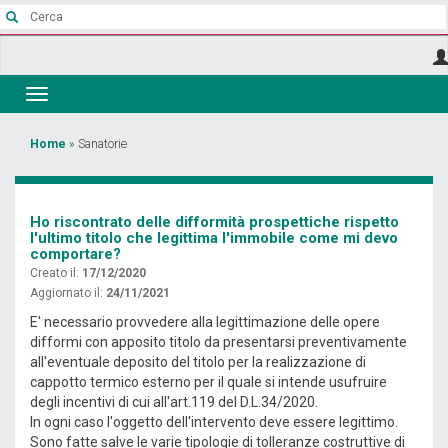
Salta
al
contenuto
principale
Toggle
navigation
Tu
Home
»
Sanatorie
sei
qui
Ho riscontrato delle difformità prospettiche rispetto
l'ultimo titolo che legittima l'immobile come mi devo
comportare?
Creato il:
17/12/2020
Aggiornato il:
24/11/2021
E' necessario provvedere alla legittimazione delle opere
difformi con apposito titolo da presentarsi preventivamente
all'eventuale deposito del titolo per la realizzazione di
cappotto termico esterno per il quale si intende usufruire
degli incentivi di cui all'art.119 del D.L.34/2020.
In ogni caso l'oggetto dell'intervento deve essere legittimo.
Sono fatte salve le varie tipologie di tolleranze costruttive di