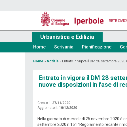
Salta
al
contenuto
iperbole
principale
RETE CIVIC
Urbanistica e Edilizia
Home
Scrivania
Pianificazione
Car
Tu
Home
»
Notizie
»
Entrato in vigore il DM 28 settembre 2020 
sei
Entrato in vigore il DM 28 set
qui
nuove disposizioni in fase di 
Creato il:
27/11/2020
Aggiornato il:
10/12/2020
Nella giornata di mercoledì 25 novembre 2020 è ent
settembre 2020 n.151 "Regolamento recante rimozion