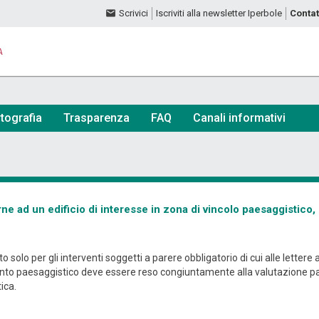
Scrivici
Iscriviti alla newsletter Iperbole
Contat
A
tografia
Trasparenza
FAQ
Canali informativi
ne ad un edificio di interesse in zona di vincolo paesaggistic
solo per gli interventi soggetti a parere obbligatorio di cui alle lettere 
to paesaggistico deve essere reso congiuntamente alla valutazione paesag
tica.