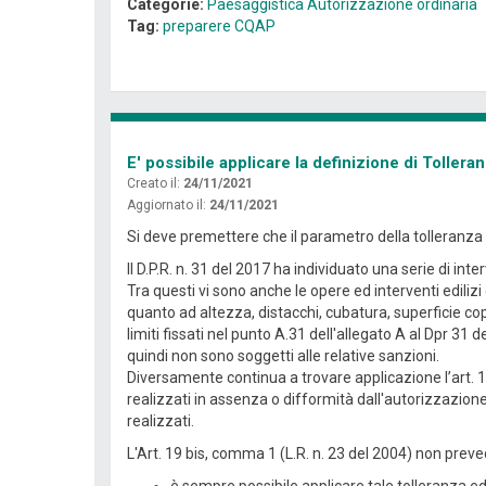
Categorie:
Paesaggistica
Autorizzazione ordinaria
Tag:
preparere CQAP
E' possibile applicare la definizione di Tolle
Creato il:
24/11/2021
Aggiornato il:
24/11/2021
Si deve premettere che il parametro della tolleranza e
Il D.P.R. n. 31 del 2017 ha individuato una serie di int
Tra questi vi sono anche le opere ed interventi edilizi
quanto ad altezza, distacchi, cubatura, superficie cope
limiti fissati nel punto A.31 dell'allegato A al Dpr 3
quindi non sono soggetti alle relative sanzioni.
Diversamente continua a trovare applicazione l’art. 167
realizzati in assenza o difformità dall'autorizzazion
realizzati.
L'Art. 19 bis, comma 1 (L.R. n. 23 del 2004) non preved