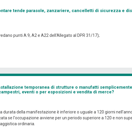
tare tende parasole, zanzariere, cancelletti di sicurezza e disp
vedano punti A.9, A2 e A22 dell'Allegato al DPR 31/17);
nstallazione temporanea di strutture o manufatti semplicemente
campestri, eventi o per esposizioni e vendita di merce?
 durata della manifestazione è inferiore o uguale a 120 giorni nell'anno
ta se l'occupazione avviene per un periodo superiore a 120 e non super
saggistica ordinaria.