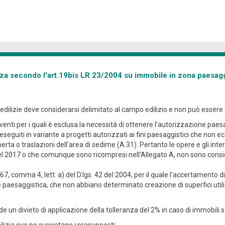
ranza secondo l'art.19bis LR 23/2004 su immobile in zona paesag
dilizie deve considerarsi delimitato al campo edilizio e non può essere es
erventi per i quali è esclusa la necessità di ottenere l’autorizzazione paes
 eseguiti in variante a progetti autorizzati ai fini paesaggistici che non 
rta o traslazioni dell'area di sedime (A.31). Pertanto le opere e gli interv
1 del 2017 o che comunque sono ricompresi nell'Allegato A, non sono consi
, comma 4, lett. a) del D.lgs. 42 del 2004, per il quale l’accertamento di
e paesaggistica, che non abbiano determinato creazione di superfici uti
e un divieto di applicazione della tolleranza del 2% in caso di immobili so