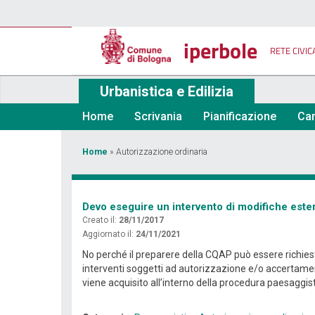
Salta
al
contenuto
iperbole
principale
RETE CIVIC
Urbanistica e Edilizia
Home
Scrivania
Pianificazione
Car
Tu
Home
»
Autorizzazione ordinaria
sei
qui
Devo eseguire un intervento di modifiche ester
Creato il:
28/11/2017
Aggiornato il:
24/11/2021
No perché il preparere della CQAP può essere richiesto 
interventi soggetti ad autorizzazione e/o accertamen
viene acquisito all’interno della procedura paesaggis