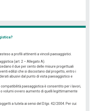
gistica?
teso a profili attinenti a vincoli paesaggistici.
aggistica (art. 2 – Allegato A).
eccedano il due per cento delle misure progettuali
enti edilizi che si discostano dal progetto, entro i
derati abusivi dal punto di vista paesaggistico e
 compatibilità paesaggistica è consentito per i lavori,
li o volumi ovvero aumento di quelli legittimamente
ggetti a tutela ai sensi del D.lgs. 42/2004. Per cui: