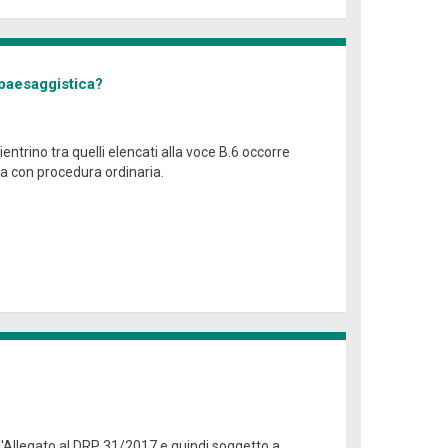
 paesaggistica?
ientrino tra quelli elencati alla voce B.6 occorre
a con procedura ordinaria.
ll'Allegato al DRP 31/2017 e quindi soggetto a