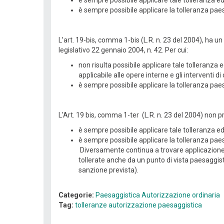
è sempre possibile applicare tale tolleranza ed
è sempre possibile applicare la tolleranza paesa
L’art. 19-bis, comma 1-bis (L.R. n. 23 del 2004), ha un
legislativo 22 gennaio 2004, n. 42. Per cui:
non risulta possibile applicare tale tolleranza 
applicabile alle opere interne e gli interventi 
è sempre possibile applicare la tolleranza paes
L'Art. 19 bis, comma 1-ter (L.R. n. 23 del 2004) non pr
è sempre possibile applicare tale tolleranza ed
è sempre possibile applicare la tolleranza paesa
Diversamente continua a trovare applicazione l’
tollerate anche da un punto di vista paesaggist
sanzione prevista).
Categorie:
Paesaggistica
Autorizzazione ordinaria
Tag:
tolleranze
autorizzazione paesaggistica