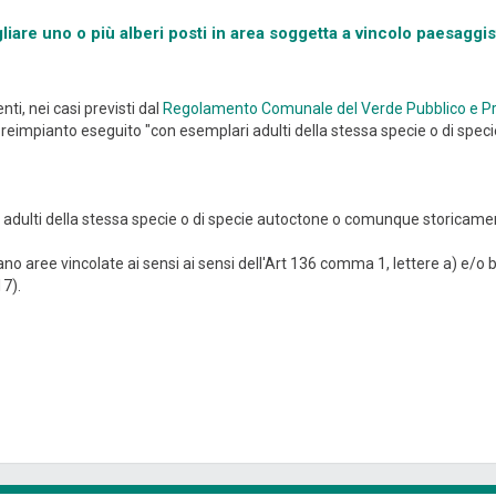
iare uno o più alberi posti in area soggetta a vincolo paesaggis
i, nei casi previsti dal
Regolamento Comunale del Verde Pubblico e Pr
il reimpianto eseguito "con esemplari adulti della stessa specie o di s
 adulti della stessa specie o di specie autoctone o comunque storicament
no aree vincolate ai sensi ai sensi dell'Art 136 comma 1, lettere a) e/o b
17).