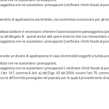
ilizia ove ne sussistano i presupposti;
ggistica ove ne sussistano i presupposti (verificare i limiti fissati al pu
 ambito di applicazione più limitato, non potendosi riconoscere per gli im
edilizia laddove è necessario ottenere l’autorizzazione paesaggistica (per
di cui all'allegato A -quindi anche alle opere esterne che non necessitano 
aggistica ove ne sussistano i presupposti (verificare i limiti fissati al
evede un divieto di applicazione in caso di immobili soggetti a tutela ai s
ilizia ove ne sussistano i presupposti;
ggistica ove ne sussistano i presupposti ( verificare i limiti fissati al p
art. 167, comma 4, lett. a) del D.lgs. 42 del 2004, ovvero l'art 70, com
ico le difformità perseguite nel passato per le quali il procedimento di