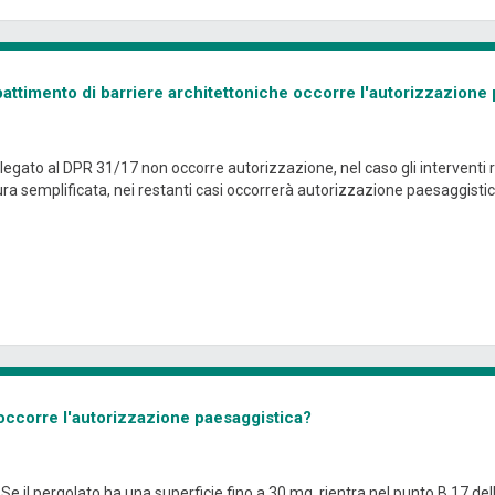
battimento di barriere architettoniche occorre l'autorizzazione
'allegato al DPR 31/17 non occorre autorizzazione, nel caso gli interventi r
a semplificata, nei restanti casi occorrerà autorizzazione paesaggistic
a occorre l'autorizzazione paesaggistica?
Se il pergolato ha una superficie fino a 30 mq. rientra nel punto B.17 de