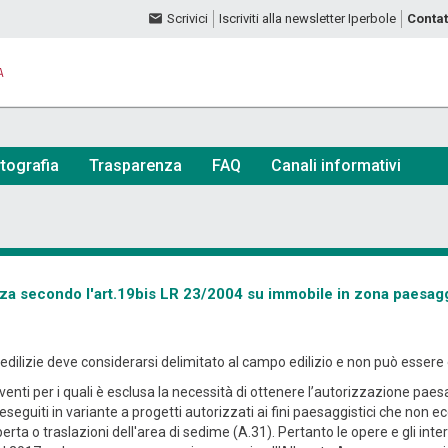
Scrivici
Iscriviti alla newsletter Iperbole
Contat
A
tografia
Trasparenza
FAQ
Canali informativi
ranza secondo l'art.19bis LR 23/2004 su immobile in zona paesag
dilizie deve considerarsi delimitato al campo edilizio e non può essere es
erventi per i quali è esclusa la necessità di ottenere l’autorizzazione paes
 eseguiti in variante a progetti autorizzati ai fini paesaggistici che non 
rta o traslazioni dell'area di sedime (A.31). Pertanto le opere e gli interv