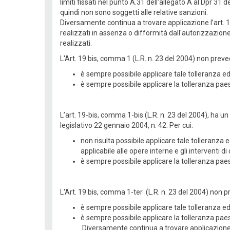
limiti fissati nel punto A.31 dell'allegato A al Dpr 3
quindi non sono soggetti alle relative sanzioni.
Diversamente continua a trovare applicazione l’art. 167
realizzati in assenza o difformità dall'autorizzazion
realizzati.
L'Art. 19 bis, comma 1 (L.R. n. 23 del 2004) non preved
è sempre possibile applicare tale tolleranza ed
è sempre possibile applicare la tolleranza paesa
L’art. 19-bis, comma 1-bis (L.R. n. 23 del 2004), ha un
legislativo 22 gennaio 2004, n. 42. Per cui:
non risulta possibile applicare tale tolleranza 
applicabile alle opere interne e gli interventi 
è sempre possibile applicare la tolleranza paes
L'Art. 19 bis, comma 1-ter (L.R. n. 23 del 2004) non pr
è sempre possibile applicare tale tolleranza ed
è sempre possibile applicare la tolleranza paesa
Diversamente continua a trovare applicazione l’