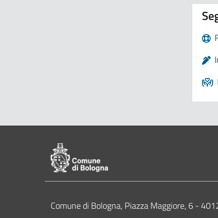
Seg
Pié di pagina di Comune di Bologna
Contatti
Comune di Bologna, Piazza Maggiore, 6 - 4