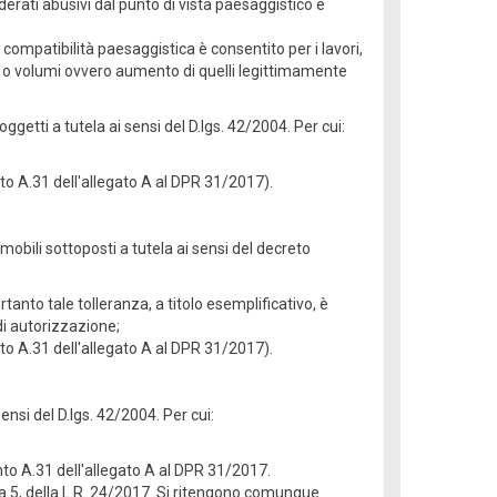
derati abusivi dal punto di vista paesaggistico e
 compatibilità paesaggistica è consentito per i lavori,
li o volumi ovvero aumento di quelli legittimamente
ggetti a tutela ai sensi del D.lgs. 42/2004. Per cui:
nto A.31 dell'allegato A al DPR 31/2017).
mobili sottoposti a tutela ai sensi del decreto
tanto tale tolleranza, a titolo esemplificativo, è
di autorizzazione;
 punto A.31 dell'allegato A al DPR 31/2017).
ensi del D.lgs. 42/2004. Per cui:
unto A.31 dell'allegato A al DPR 31/2017.
ma 5, della L.R. 24/2017. Si ritengono comunque