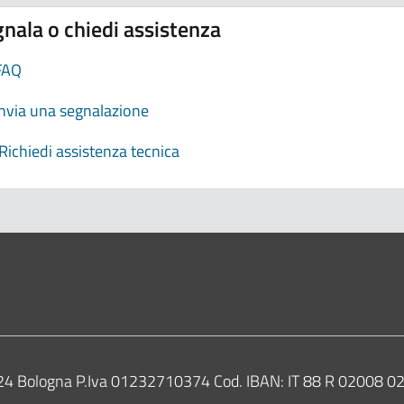
nala o chiedi assistenza
FAQ
Invia una segnalazione
Richiedi assistenza tecnica
0124 Bologna P.Iva 01232710374 Cod. IBAN: IT 88 R 02008