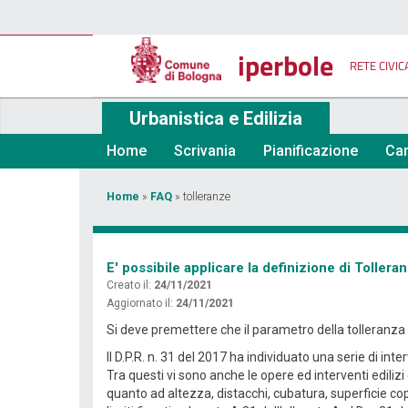
Salta
al
contenuto
iperbole
principale
RETE CIVIC
Urbanistica e Edilizia
Home
Scrivania
Pianificazione
Car
Tu
Home
»
FAQ
»
tolleranze
sei
qui
E' possibile applicare la definizione di Tolle
Creato il:
24/11/2021
Aggiornato il:
24/11/2021
Si deve premettere che il parametro della tolleranza e
Il D.P.R. n. 31 del 2017 ha individuato una serie di int
Tra questi vi sono anche le opere ed interventi edilizi
quanto ad altezza, distacchi, cubatura, superficie cope