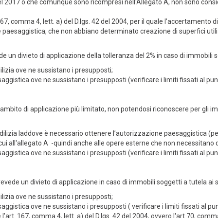
1 del 2017 o che comunque sono ricompresi nell'Allegato A, non sono consi
, comma 4, lett. a) del D.lgs. 42 del 2004, per il quale l’accertamento di
e paesaggistica, che non abbiano determinato creazione di superfici uti
e un divieto di applicazione della tolleranza del 2% in caso di immobili so
ilizia ove ne sussistano i presupposti;
ggistica ove ne sussistano i presupposti (verificare i limiti fissati al pu
 ambito di applicazione più limitato, non potendosi riconoscere per gli im
edilizia laddove è necessario ottenere l’autorizzazione paesaggistica (per
di cui all'allegato A -quindi anche alle opere esterne che non necessitano 
aggistica ove ne sussistano i presupposti (verificare i limiti fissati al
evede un divieto di applicazione in caso di immobili soggetti a tutela ai s
ilizia ove ne sussistano i presupposti;
ggistica ove ne sussistano i presupposti ( verificare i limiti fissati al p
art. 167, comma 4, lett. a) del D.lgs. 42 del 2004, ovvero l'art 70, com