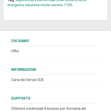
Tag:
superbonus
incentivi
cilas
SCIA
contenimento
energetico
riduzione rischio sismico
110%
CHI SIAMO
Uffici
INFORMAZIONI
Carta dei Servizi SUE
SUPPORTO
Ottenere credenziali d'accesso per Scrivania del