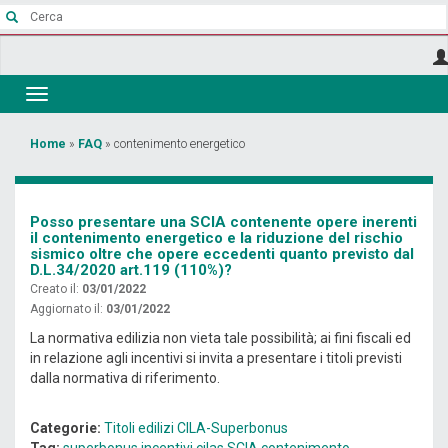
Salta
al
contenuto
principale
Toggle
navigation
Tu
Home
»
FAQ
»
contenimento energetico
sei
qui
Posso presentare una SCIA contenente opere inerenti
il contenimento energetico e la riduzione del rischio
sismico oltre che opere eccedenti quanto previsto dal
D.L.34/2020 art.119 (110%)?
Creato il:
03/01/2022
Aggiornato il:
03/01/2022
La normativa edilizia non vieta tale possibilità; ai fini fiscali ed
in relazione agli incentivi si invita a presentare i titoli previsti
dalla normativa di riferimento.
Categorie:
Titoli edilizi
CILA-Superbonus