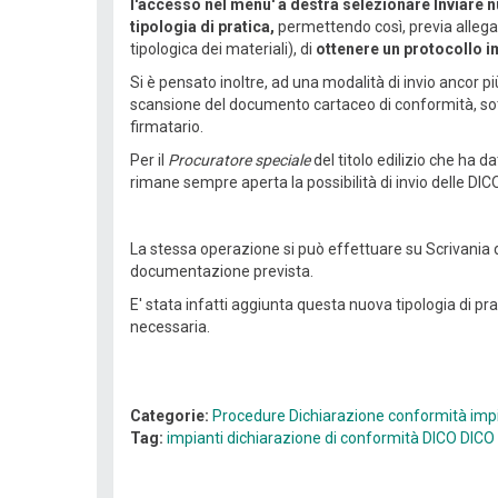
l'accesso nel menu' a destra selezionare Inviare n
tipologia di pratica,
permettendo così, previa alleg
tipologica dei materiali), di
ottenere un protocollo 
Si è pensato inoltre, ad una modalità di invio ancor p
scansione del documento cartaceo di conformità, sot
firmatario.
Per il
Procuratore speciale
del titolo edilizio che ha d
rimane sempre aperta la possibilità di invio delle DI
La stessa operazione si può effettuare su Scrivania de
documentazione prevista.
E' stata infatti aggiunta questa nuova tipologia di pr
necessaria.
Categorie:
Procedure
Dichiarazione conformità imp
Tag:
impianti
dichiarazione di conformità DICO
DICO