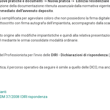
uove pratiche e documenti -> Nuova pratica -> Edilizia residenziale e
azione della documentazione ritenuta
essenziale
dalla normativa vigent
immediato dell'avvenuto deposito
.
iù semplificata per agevolare coloro che non possiedono la firma digitale: 
toscritto con firma autografa dell'impiantista, accompagnato dalla sc
ato origine alle modifiche impiantistiche e quindi alla relativa presentazi
CO mediante le ormai consolidate modalità ordinarie.
l Professionista per l'invio delle
DIRI - Dichiarazioni di rispondenza
(
atica; il percorso operativo da seguire è simile a quello delle DICO, ma 
ianti
DM 37/2008
l DIRI
rispondenza