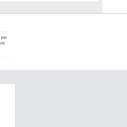
 per
ito