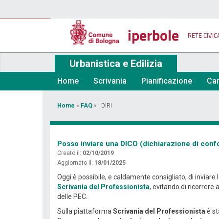
Salta
al
contenuto
iperbole
principale
RETE CIVIC
Urbanistica e Edilizia
Home
Scrivania
Pianificazione
Car
Tu
Home
»
FAQ
»
l DIRI
sei
qui
Posso inviare una DICO (dichiarazione di confor
Creato il:
02/10/2019
Aggiornato il:
18/01/2025
Oggi è possibile, e caldamente consigliato, di inviare 
Scrivania del Professionista
, evitando di ricorrere
delle PEC.
Sulla piattaforma
Scrivania del Professionista
è st