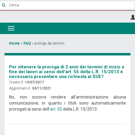
Salta
al
contenuto
principale
Toggle
navigation
Tu
Home
»
FAQ
»
proroga dei termini
sei
qui
Per ottenere la proroga di 2 anni dei termini di inizio e
fine dei lavori ai sensi dell'art. 55 della L.R. 15/2013 è
necessario presentare una richiesta al SUE?
Creato il:
19/07/2017
Aggiornato il:
24/11/2021
No, non occorre rendere all'amministrazione alcuna
comunicazione, in quanto i titoli sono automaticamente
prorogati ai sensi dell'
art. 55
della L.R. 15/2013.