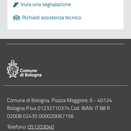
Invia una segnalazione
Richiedi assistenza tecnica
Pié di pagina di Comune di Bologna
Contatti
Comune di Bologna, Piazza Maggiore, 6 - 40124
Bologna P.Iva 01232710374 Cod. IBAN: IT 88 R
02008 02435 000020067156
Telefono:
051203040