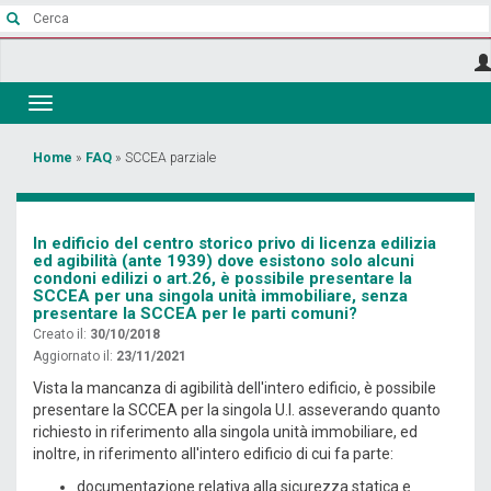
Salta
al
contenuto
principale
Toggle
navigation
Tu
Home
»
FAQ
»
SCCEA parziale
sei
qui
In edificio del centro storico privo di licenza edilizia
ed agibilità (ante 1939) dove esistono solo alcuni
condoni edilizi o art.26, è possibile presentare la
SCCEA per una singola unità immobiliare, senza
presentare la SCCEA per le parti comuni?
Creato il:
30/10/2018
Aggiornato il:
23/11/2021
Vista la mancanza di agibilità dell'intero edificio, è possibile
presentare la SCCEA per la singola U.I. asseverando quanto
richiesto in riferimento alla singola unità immobiliare, ed
inoltre, in riferimento all'intero edificio di cui fa parte:
documentazione relativa alla sicurezza statica e