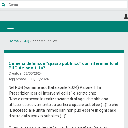
Salta
al
contenuto
principale
Toggle
navigation
Tu
Home
»
FAQ
»
spazio pubblico
sei
qui
Come si definisce "spazio pubblico" con riferimento al
PUG Azione 1.1a?
Creato il:
03/05/2024
Aggiornato il:
03/05/2024
Nel PUG (variante adottata aprile 2024) Azione 1.1a
'Prescrizioni per gli interventi edilizi' è scritto che:
"Non è ammessa la realizzazione di alloggi che abbiano
affacci esclusivamente su portici e spazio pubblico (...)" e che
"L’accesso alle unità immobiliari non può essere in ogni caso
diretto dallo spazio pubblico (...)".
Quesito
: cosa si intende (ai fini di cui sopra) per "spazio