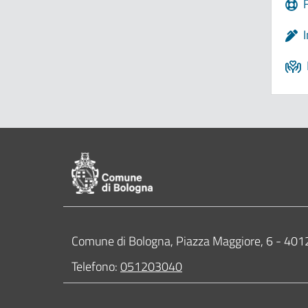
Pié di pagina di Comune di Bologna
Contatti
Comune di Bologna, Piazza Maggiore, 6 - 4
Telefono:
051203040