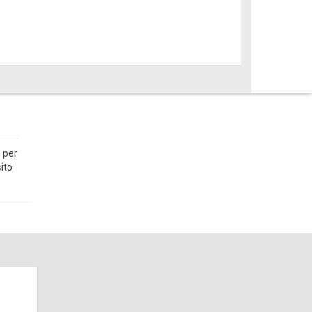
 per
ito