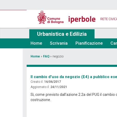
Salta
al
contenuto
iperbole
principale
RETE CIVIC
Urbanistica e Edilizia
Home
Scrivania
Pianificazione
Car
Tu
Home
»
FAQ
»
negozio
sei
qui
Il cambio d'uso da negozio (E4) a pubblico ese
Creato il:
16/06/2017
Aggiornato il:
24/11/2021
Sì, come previsto dall'azione 2.2a del PUG il cambio 
costruzione.