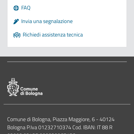
FAQ
Invia una segnalazione
Richiedi assistenza tecnica
Pié di pagina di Comune di Bologna
Contatti
Comune di Bologna, Piazza Maggiore, 6 - 40124
Bologna P.Iva 01232710374 Cod. IBAN: IT 88 R