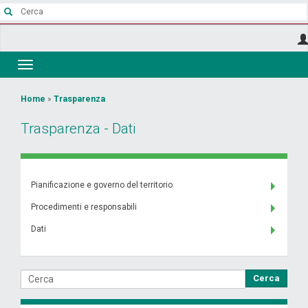
Salta
al
contenuto
principale
Toggle
navigation
Tu
Home
»
Trasparenza
sei
Trasparenza - Dati
qui
Pianificazione e governo del territorio
Procedimenti e responsabili
Dati
Cerca