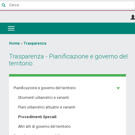
Salta
al
contenuto
principale
Toggle
navigation
Tu
Home
»
Trasparenza
sei
Trasparenza - Pianificazione e governo del
qui
territorio
Pianificazione e governo del territorio
Strumenti urbanistici e varianti
Piani urbanistici attuativi e varianti
Procedimenti Speciali
Altri atti di governo del territorio