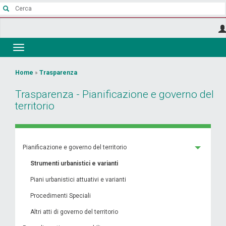
Salta
al
contenuto
principale
Toggle
navigation
Tu
Home
»
Trasparenza
sei
Trasparenza - Pianificazione e governo del
qui
territorio
Pianificazione e governo del territorio
Strumenti urbanistici e varianti
Piani urbanistici attuativi e varianti
Procedimenti Speciali
Altri atti di governo del territorio