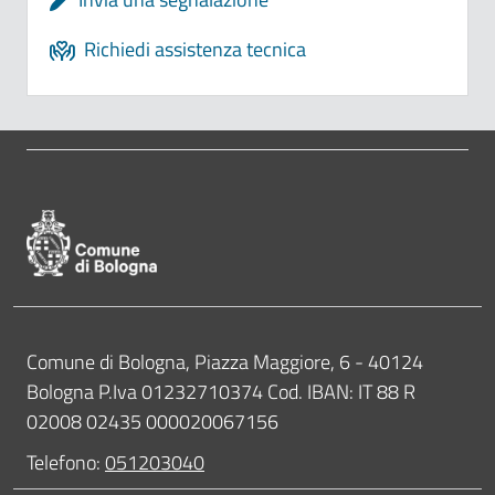
Richiedi assistenza tecnica
Pié di pagina di Comune di Bologna
Contatti
Comune di Bologna, Piazza Maggiore, 6 - 40124
Bologna P.Iva 01232710374 Cod. IBAN: IT 88 R
02008 02435 000020067156
Telefono:
051203040