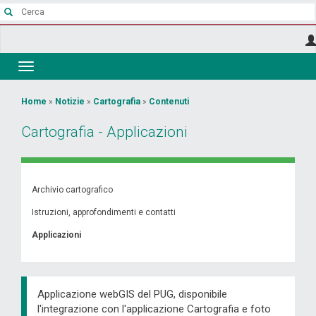
Salta
al
contenuto
principale
Toggle
navigation
Tu
Home
»
Notizie
»
Cartografia
»
Contenuti
sei
Cartografia - Applicazioni
qui
Archivio cartografico
Istruzioni, approfondimenti e contatti
Applicazioni
Applicazione webGIS del PUG, disponibile
l'integrazione con l'applicazione Cartografia e foto