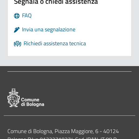
Segnala o chiedi assistenza
FAQ
Invia una segnalazione
Richiedi assistenza tecnica
Pié di pagina di Comune di Bologna
Contatti
Comune di Bologna, Piazza Maggiore, 6 - 40124