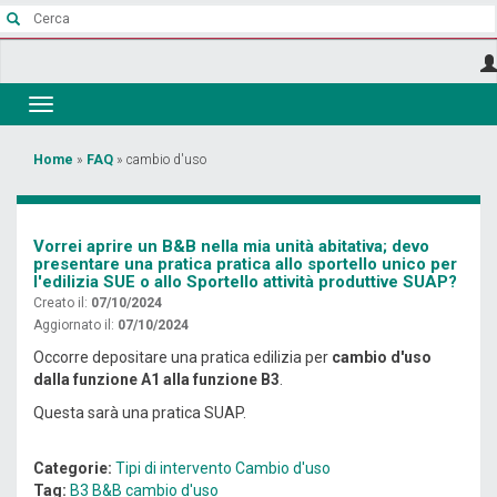
Salta
al
contenuto
principale
Toggle
navigation
Tu
Home
»
FAQ
»
cambio d'uso
sei
qui
Vorrei aprire un B&B nella mia unità abitativa; devo
presentare una pratica pratica allo sportello unico per
l'edilizia SUE o allo Sportello attività produttive SUAP?
Creato il:
07/10/2024
Aggiornato il:
07/10/2024
Occorre depositare una pratica edilizia per
cambio d'uso
dalla funzione A1 alla funzione B3
.
Questa sarà una pratica SUAP.
Categorie:
Tipi di intervento
Cambio d'uso
Tag:
B3
B&B
cambio d'uso