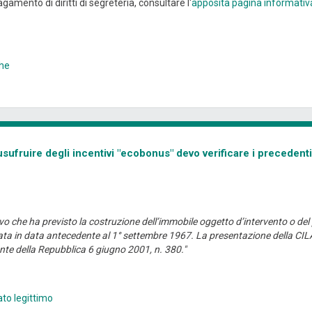
gamento di diritti di segreteria, consultare l'
apposita pagina informativ
che
sufruire degli incentivi "ecobonus" devo verificare i precedenti
tativo che ha previsto la costruzione dell’immobile oggetto d’intervento o d
ta in data antecedente al 1° settembre 1967. La presentazione della CILA n
dente della Repubblica 6 giugno 2001, n. 380."
ato legittimo