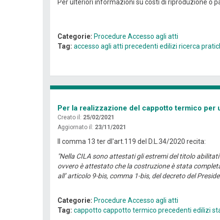
Per ulteriori informazioni su costi di riproduzione o pa
Categorie:
Procedure
Accesso agli atti
Tag:
accesso agli atti
precedenti edilizi
ricerca prati
Per la realizzazione del cappotto termico per u
Creato il:
25/02/2021
Aggiornato il:
23/11/2021
Il comma 13 ter dl'art.119 del D.L.34/2020 recita:
"Nella CILA sono attestati gli estremi del titolo abili
ovvero è attestato che la costruzione è stata completa
all’ articolo 9-bis, comma 1-bis, del decreto del Presi
Categorie:
Procedure
Accesso agli atti
Tag:
cappotto
cappotto termico
precedenti edilizi
st