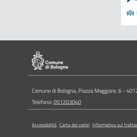
Pié di pagina di Comune di Bologna
Contatti
Comune di Bologna, Piazza Maggiore, 6 - 4
Telefono:
051203040
Accessibilità
Carta dei valori
Informativa sul tratta