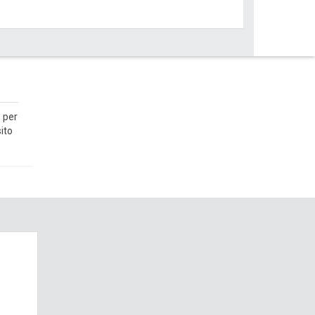
 per
ito