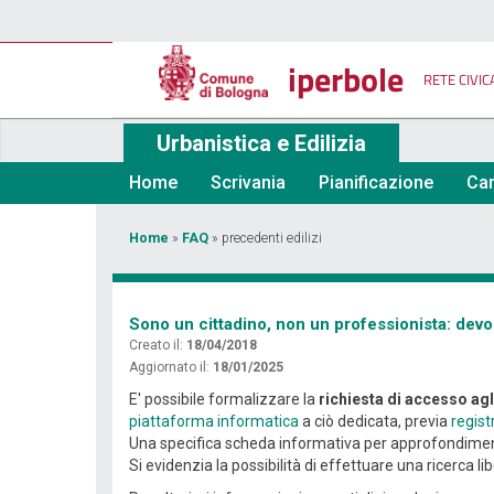
Salta
al
contenuto
iperbole
principale
RETE CIVIC
Urbanistica e Edilizia
Home
Scrivania
Pianificazione
Car
Tu
Home
»
FAQ
»
precedenti edilizi
sei
qui
Sono un cittadino, non un professionista: devo 
Creato il:
18/04/2018
Aggiornato il:
18/01/2025
E' possibile formalizzare la
richiesta di accesso agli
piattaforma informatica
a ciò dedicata, previa
regist
Una specifica scheda informativa per approfondiment
Si evidenzia la possibilità di effettuare una ricerca li