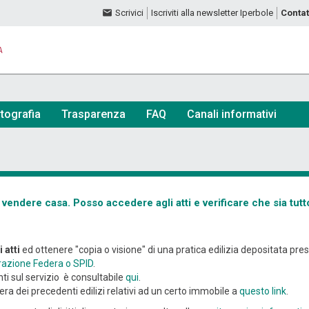
Scrivici
Iscriviti alla newsletter Iperbole
Contat
A
tografia
Trasparenza
FAQ
Canali informativi
vendere casa. Posso accedere agli atti e verificare che sia tutt
 atti
ed ottenere "copia o visione" di una pratica edilizia depositata pres
razione Federa o SPID
.
i sul servizio è consultabile
qui
.
bera dei precedenti edilizi relativi ad un certo immobile a
questo link
.