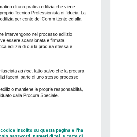
atico di una pratica edilizia che viene
 proprio Tecnico Professionista di fiducia. La
a edilizia per conto del Committente ed alla
he intervengono nel processo edilizio
 deve essere scansionata e firmata
ica edilizia di cui la procura stessa è
rilasciata
ad hoc
, fatto salvo che la procura
dilizi facenti parte di uno stesso processo
edilizio mantiene le proprie responsabilità,
ividuato dalla Procura Speciale.
codice insolito su questa pagina e l'ha
pio password, numeri di tel. e carte di