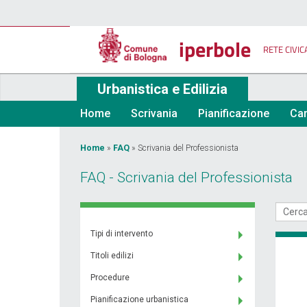
Salta
al
contenuto
iperbole
principale
RETE CIVIC
Urbanistica e Edilizia
Home
Scrivania
Pianificazione
Car
Tu
Home
»
FAQ
»
Scrivania del Professionista
sei
FAQ - Scrivania del Professionista
qui
Tipi di intervento
Titoli edilizi
Procedure
Pianificazione urbanistica