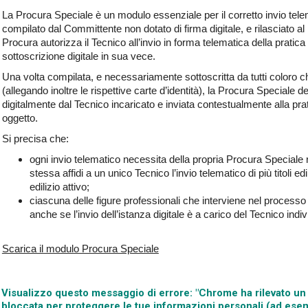
La Procura Speciale è un modulo essenziale per il corretto invio telem
compilato dal Committente non dotato di firma digitale, e rilasciato al
Procura autorizza il Tecnico all’invio in forma telematica della pratic
sottoscrizione digitale in sua vece.
Una volta compilata, e necessariamente sottoscritta da tutti coloro c
(allegando inoltre le rispettive carte d’identità), la Procura Speciale
digitalmente dal Tecnico incaricato e inviata contestualmente alla prat
oggetto.
Si precisa che:
ogni invio telematico necessita della propria Procura Speciale 
stessa affidi a un unico Tecnico l’invio telematico di più titoli e
edilizio attivo;
ciascuna delle figure professionali che interviene nel processo 
anche se l’invio dell’istanza digitale è a carico del Tecnico ind
Scarica il modulo Procura Speciale
Visualizzo questo messaggio di errore: "Chrome ha rilevato un 
bloccata per proteggere le tue informazioni personali (ad esem