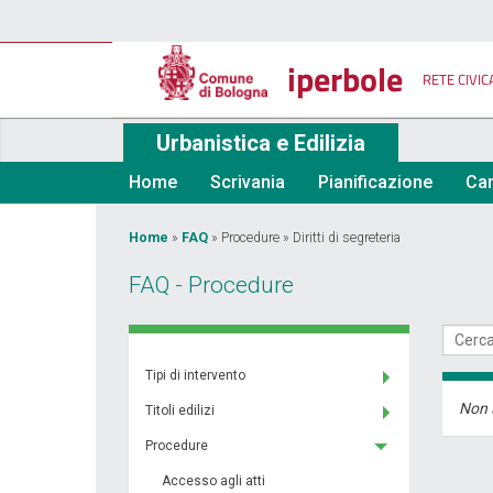
Salta
al
contenuto
iperbole
principale
RETE CIVIC
Urbanistica e Edilizia
Home
Scrivania
Pianificazione
Car
Tu
Home
»
FAQ
»
Procedure
»
Diritti di segreteria
sei
FAQ - Procedure
qui
Tipi di intervento
Non 
Titoli edilizi
Procedure
Accesso agli atti