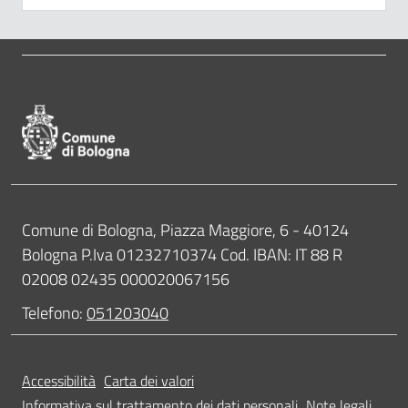
Pié di pagina di Comune di Bologna
Contatti
Comune di Bologna, Piazza Maggiore, 6 - 40124
Bologna P.Iva 01232710374 Cod. IBAN: IT 88 R
02008 02435 000020067156
Telefono:
051203040
Accessibilità
Carta dei valori
Informativa sul trattamento dei dati personali
Note legali