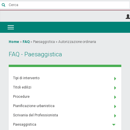
Salta
al
contenuto
principale
Toggle
navigation
Tu
Home
»
FAQ
»
Paesaggistica
»
Autorizzazione ordinaria
sei
FAQ - Paesaggistica
qui
Tipi di intervento
Titoli edilizi
Procedure
Pianificazione urbanistica
Scrivania del Professionista
Paesaggistica