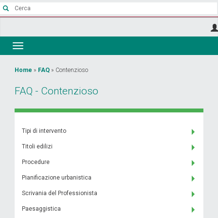
Salta
al
contenuto
principale
Toggle
navigation
Tu
Home
»
FAQ
»
Contenzioso
sei
FAQ - Contenzioso
qui
Tipi di intervento
Titoli edilizi
Procedure
Pianificazione urbanistica
Scrivania del Professionista
Paesaggistica