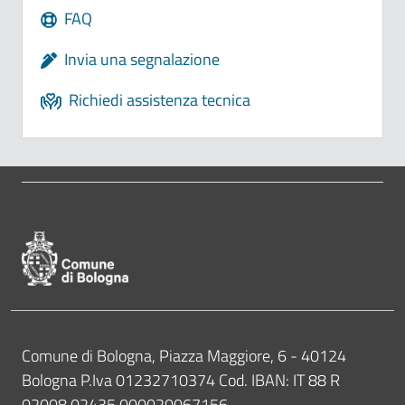
FAQ
Invia una segnalazione
Richiedi assistenza tecnica
Pié di pagina di Comune di Bologna
Contatti
Comune di Bologna, Piazza Maggiore, 6 - 40124
Bologna P.Iva 01232710374 Cod. IBAN: IT 88 R
02008 02435 000020067156