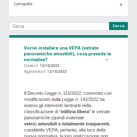
Cartografia
Cerca
Vorrei installare una VEPA (vetrate
panoramiche amovibili), cosa prevede la
normativa?
Creato il:
12/10/2022
Aggiornato il:
12/10/2022
Il D
ecreto
L
egge n. 115/
2022, convertito con
modificazioni dal
la
L
egge n. 142/2022
ha
esteso gli interventi rientranti nella
classificazione di “
edilizia libera
” le vetrate
panoramiche (quindi materiale
vetro
)
amovibili e totalmente trasparenti
,
cosiddette VEPA
: pertanto, alla luce della
nuova normativa, la loro realizzazione non