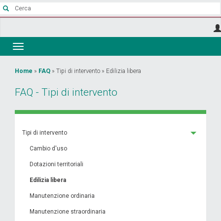
Salta
al
contenuto
principale
Toggle
navigation
Tu
Home
»
FAQ
»
Tipi di intervento
»
Edilizia libera
sei
FAQ - Tipi di intervento
qui
Tipi di intervento
Cambio d'uso
Dotazioni territoriali
Edilizia libera
Manutenzione ordinaria
Manutenzione straordinaria