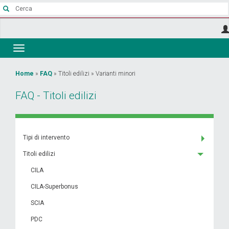
Salta
al
contenuto
principale
Toggle
navigation
Tu
Home
»
FAQ
»
Titoli edilizi
»
Varianti minori
sei
FAQ - Titoli edilizi
qui
Tipi di intervento
Titoli edilizi
CILA
CILA-Superbonus
SCIA
PDC