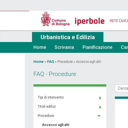
Salta
al
contenuto
iperbole
principale
RETE CIVIC
Urbanistica e Edilizia
Home
Scrivania
Pianificazione
Car
Tu
Home
»
FAQ
»
Procedure
»
Accesso agli atti
sei
FAQ - Procedure
qui
Tipi di intervento
Titoli edilizi
Procedure
Accesso agli atti