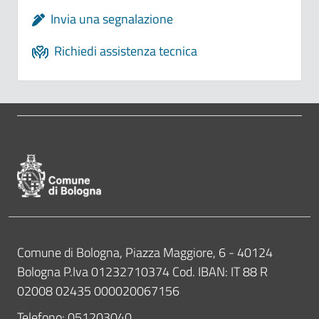
Invia una segnalazione
Richiedi assistenza tecnica
Pié di pagina di Comune di Bologna
Contatti
Comune di Bologna, Piazza Maggiore, 6 - 40124
Bologna P.Iva 01232710374 Cod. IBAN: IT 88 R
02008 02435 000020067156
Telefono:
051203040