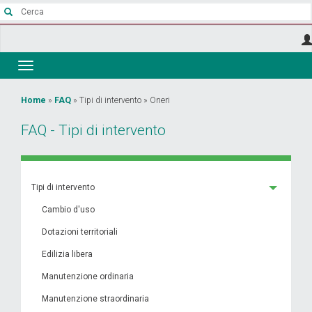
Salta
al
contenuto
principale
Toggle
navigation
Tu
Home
»
FAQ
»
Tipi di intervento
»
Oneri
sei
FAQ - Tipi di intervento
qui
Tipi di intervento
Cambio d'uso
Dotazioni territoriali
Edilizia libera
Manutenzione ordinaria
Manutenzione straordinaria