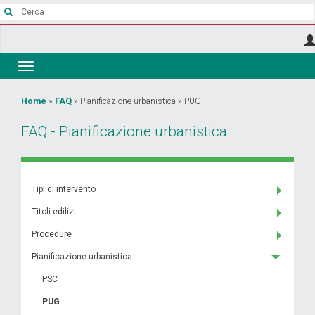
Salta
al
contenuto
principale
Toggle
navigation
Tu
Home
»
FAQ
»
Pianificazione urbanistica
»
PUG
sei
FAQ - Pianificazione urbanistica
qui
Tipi di intervento
Titoli edilizi
Procedure
Pianificazione urbanistica
PSC
PUG