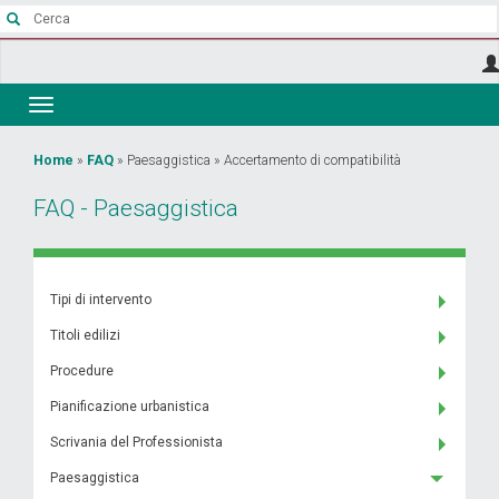
Salta
al
contenuto
principale
Toggle
navigation
Tu
Home
»
FAQ
»
Paesaggistica
»
Accertamento di compatibilità
sei
FAQ - Paesaggistica
qui
Tipi di intervento
Titoli edilizi
Procedure
Pianificazione urbanistica
Scrivania del Professionista
Paesaggistica