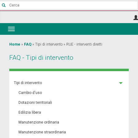
Salta
al
contenuto
principale
Toggle
navigation
Tu
Home
»
FAQ
»
Tipi di intervento
»
RUE - interventi diretti
sei
FAQ - Tipi di intervento
qui
Tipi di intervento
Cambio d'uso
Dotazioni territoriali
Edilizia libera
Manutenzione ordinaria
Manutenzione straordinaria